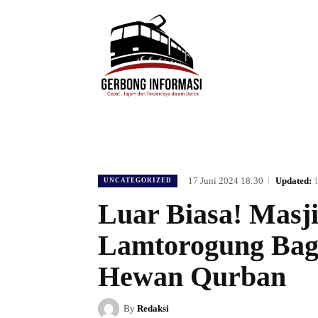
HOME
DAERAH
HUKUM
POLIT
17 Juni 2024 18:30
Updated:
1
UNCATEGORIZED
Luar Biasa! Masj
Lamtorogung Bag
Hewan Qurban
By
Redaksi