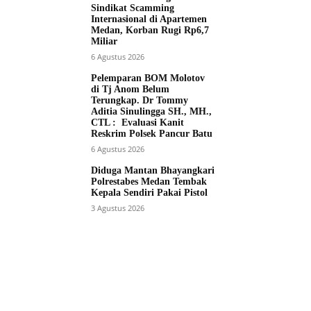
Sindikat Scamming
Internasional di Apartemen
Medan, Korban Rugi Rp6,7
Miliar
6 Agustus 2026
Pelemparan BOM Molotov
di Tj Anom Belum
Terungkap. Dr Tommy
Aditia Sinulingga SH., MH.,
CTL : Evaluasi Kanit
Reskrim Polsek Pancur Batu
6 Agustus 2026
Diduga Mantan Bhayangkari
Polrestabes Medan Tembak
Kepala Sendiri Pakai Pistol
3 Agustus 2026