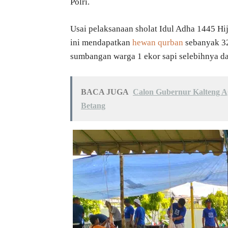
Polri.
Usai pelaksanaan sholat Idul Adha 1445 Hij
ini mendapatkan
hewan qurban
sebanyak 32 
sumbangan warga 1 ekor sapi selebihnya dar
BACA JUGA
Calon Gubernur Kalteng 
Betang