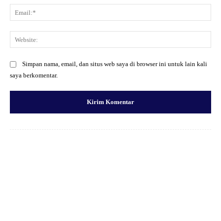
Ema
Web
Simpan nama, email, dan situs web saya di browser ini untuk lain kali
saya berkomentar.
Facebook
X
Pinterest
WhatsApp