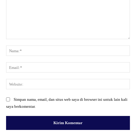
Komentar:
Na
Ema
Web
Simpan nama, email, dan situs web saya di browser ini untuk lain kali
saya berkomentar.