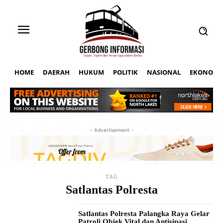
HOME
DAERAH
HUKUM
POLITIK
NASIONAL
EKONOMI
- Advertisement -
TAG
Satlantas Polresta
Satlantas Polresta Palangka Raya Gelar
Patroli Objek Vital dan Antisipasi