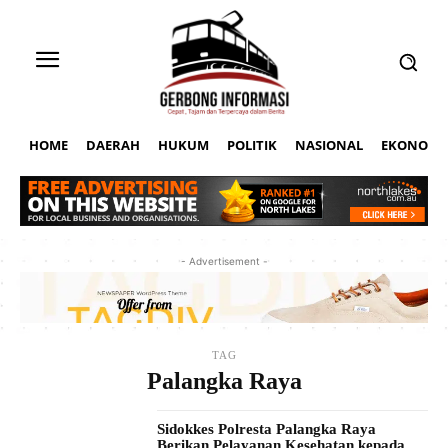
HOME
DAERAH
HUKUM
POLITIK
NASIONAL
EKONOMI
- Advertisement -
TAG
Palangka Raya
Sidokkes Polresta Palangka Raya
Berikan Pelayanan Kesehatan kepada