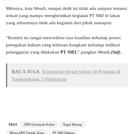
Mirisnya, kata Wendi, sampai detik ini tidak ada satupun instansi
terkait yang mampu menghentikan kegiatan PT SMJ di lahan
yang seharusnya tidak ada kegiatan dari pihak manapun.
“Kondisi ini sangat mencederai rasa keadilan terhadap proses
penegakan hukum yang terkesan bungkam terhadap indikasi
pelanggaran yang dilakukan
PT SMJ,
” pungkas Wendi.
(Saf).
BACA JUGA
Komplotan Begal Sekap 10 Pemuda di
Tanjungbalai, 3 Ditangkap
TAGS
DPD Gerdayak Kobar
Ilegal Mining
Minta APH Tindak Tegas
PT SMJ Diduga