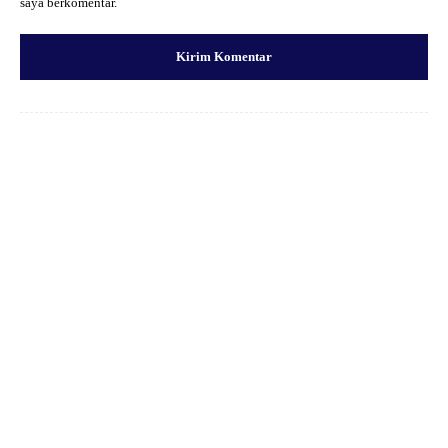
saya berkomentar.
Facebook
X
Pinterest
WhatsApp