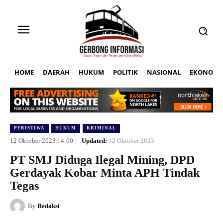
HOME
DAERAH
HUKUM
POLITIK
NASIONAL
EKONOMI
PERISTIWA
HUKUM
KRIMINAL
12 Oktober 2023 14:00
Updated:
12 Oktober 2023
PT SMJ Diduga Ilegal Mining, DPD
Gerdayak Kobar Minta APH Tindak
Tegas
By
Redaksi