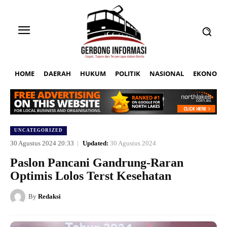
HOME
DAERAH
HUKUM
POLITIK
NASIONAL
EKONOMI
UNCATEGORIZED
30 Agustus 2024 20:33
Updated:
30 Agustus 2024
Paslon Pancani Gandrung-Raran
Optimis Lolos Terst Kesehatan
By
Redaksi