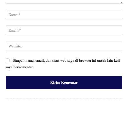
Komentar:
Na
Ema
Web
Simpan nama, email, dan situs web saya di browser ini untuk lain kali
saya berkomentar.
Facebook
X
Pinterest
WhatsApp