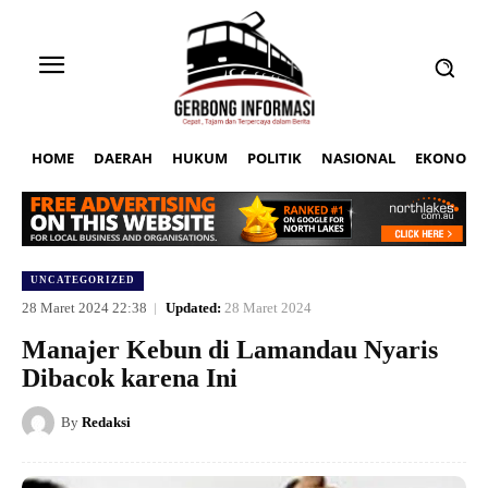
HOME
DAERAH
HUKUM
POLITIK
NASIONAL
EKONOMI
UNCATEGORIZED
28 Maret 2024 22:38
Updated:
28 Maret 2024
Manajer Kebun di Lamandau Nyaris
Dibacok karena Ini
By
Redaksi