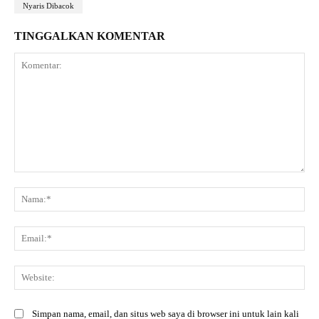
Nyaris Dibacok
TINGGALKAN KOMENTAR
Komentar:
Na
Ema
Web
Simpan nama, email, dan situs web saya di browser ini untuk lain kali