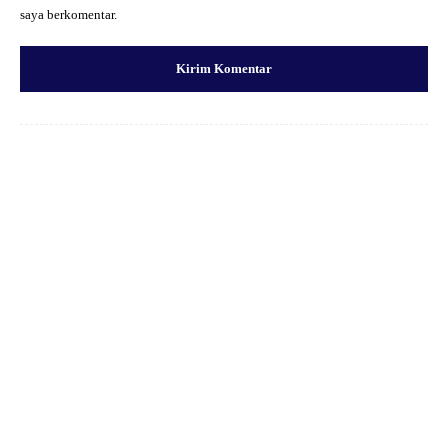
saya berkomentar.
Facebook
X
Pinterest
WhatsApp