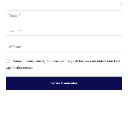
Komentar:
Na
Ema
Web
Simpan nama, email, dan situs web saya di browser ini untuk lain kali
saya berkomentar.
Facebook
X
Pinterest
WhatsApp