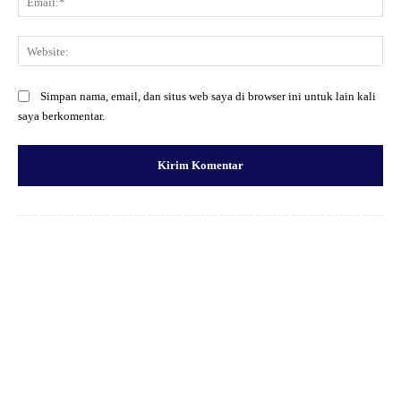
Web
Simpan nama, email, dan situs web saya di browser ini untuk lain kali
saya berkomentar.
Facebook
X
Pinterest
WhatsApp