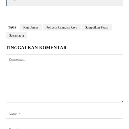
TAGS
Kamtibmas
Polresta Palangka Raya
Sampaikan Pesan
Satsamapta
TINGGALKAN KOMENTAR
Komentar:
Na
Ema