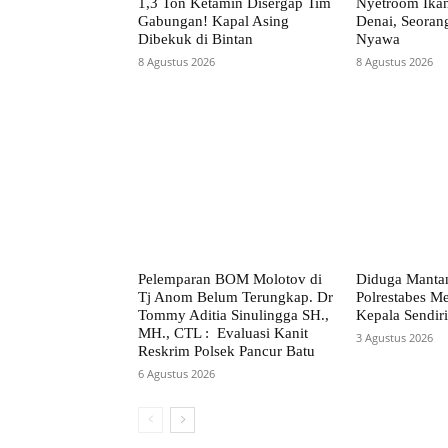
1,3 Ton Ketamin Disergap Tim
Nyetroom Ikan
Gabungan! Kapal Asing
Denai, Seoran
Dibekuk di Bintan
Nyawa
8 Agustus 2026
8 Agustus 2026
Pelemparan BOM Molotov di
Diduga Manta
Tj Anom Belum Terungkap. Dr
Polrestabes 
Tommy Aditia Sinulingga SH.,
Kepala Sendiri
MH., CTL : Evaluasi Kanit
3 Agustus 2026
Reskrim Polsek Pancur Batu
6 Agustus 2026