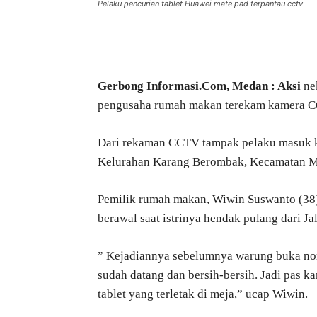
Pelaku pencurian tablet Huawei mate pad terpantau cctv
Bagikan
Gerbong Informasi.Com,
Medan : Aksi
nek
pengusaha rumah makan terekam kamera 
Dari rekaman CCTV tampak pelaku masuk k
Kelurahan Karang Berombak, Kecamatan Me
Pemilik rumah makan, Wiwin Suswanto (38
berawal saat istrinya hendak pulang dari J
” Kejadiannya sebelumnya warung buka nor
sudah datang dan bersih-bersih. Jadi pas k
tablet yang terletak di meja,” ucap Wiwin.