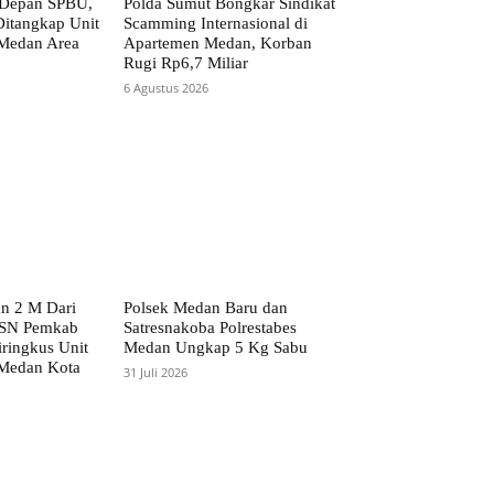
 Depan SPBU,
Polda Sumut Bongkar Sindikat
itangkap Unit
Scamming Internasional di
 Medan Area
Apartemen Medan, Korban
Rugi Rp6,7 Miliar
6 Agustus 2026
n 2 M Dari
Polsek Medan Baru dan
 ASN Pemkab
Satresnakoba Polrestabes
ringkus Unit
Medan Ungkap 5 Kg Sabu
 Medan Kota
31 Juli 2026