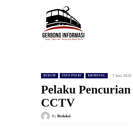
HOME
DAERAH
HUKUM
POLIT
3 Juni 2026 
HUKUM
INFO POLRI
KRIMINAL
Pelaku Pencurian 
CCTV
By
Redaksi