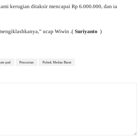
alami kerugian ditaksir mencapai Rp 6.000.000, dan ia
 mengiklashkanya,” ucap Wiwin .(
Suriyanto
)
ate pad
Pencurian
Polsek Medan Barat