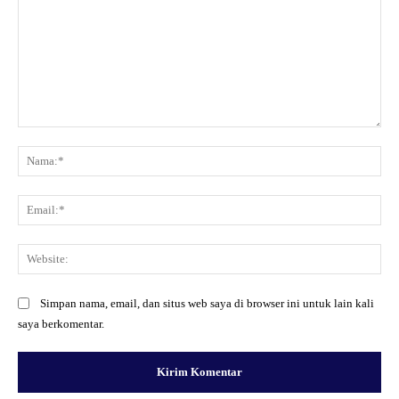
Komentar:
Na
Ema
Web
Simpan nama, email, dan situs web saya di browser ini untuk lain kali
saya berkomentar.