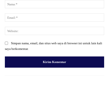
Na
Ema
Web
Simpan nama, email, dan situs web saya di browser ini untuk lain kali
saya berkomentar.
Facebook
X
Pinterest
WhatsApp