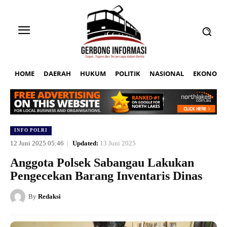
HOME
DAERAH
HUKUM
POLITIK
NASIONAL
EKONOMI
INFO POLRI
12 Juni 2025 05:46
Updated:
13 Juni 2025
Anggota Polsek Sabangau Lakukan
Pengecekan Barang Inventaris Dinas
By
Redaksi