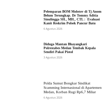
Pelemparan BOM Molotov di Tj Anom
Belum Terungkap. Dr Tommy Aditia
Sinulingga SH., MH., CTL : Evaluasi
Kanit Reskrim Polsek Pancur Batu
6 Agustus 2026
Diduga Mantan Bhayangkari
Polrestabes Medan Tembak Kepala
Sendiri Pakai Pistol
3 Agustus 2026
Polda Sumut Bongkar Sindikat
Scamming Internasional di Apartemen
Medan, Korban Rugi Rp6,7 Miliar
6 Agustus 2026