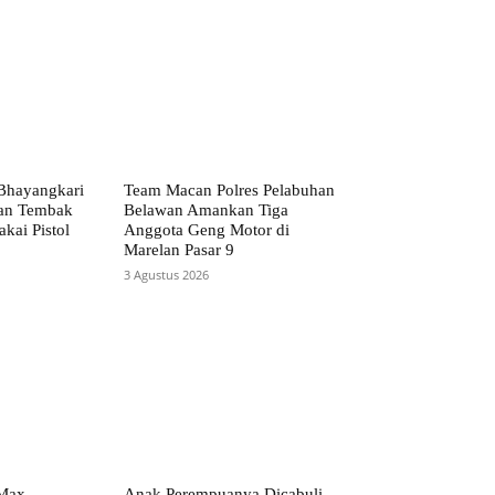
Bhayangkari
Team Macan Polres Pelabuhan
dan Tembak
Belawan Amankan Tiga
akai Pistol
Anggota Geng Motor di
Marelan Pasar 9
3 Agustus 2026
-Max
Anak Perempuanya Dicabuli,