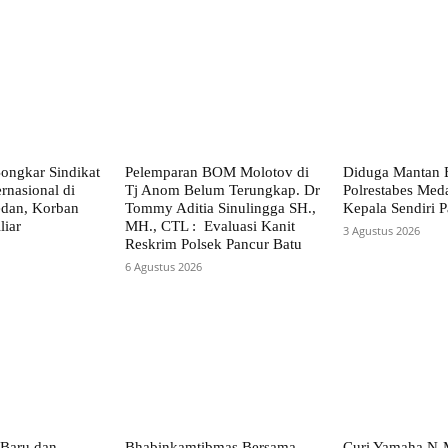
ongkar Sindikat
Pelemparan BOM Molotov di
Diduga Mantan 
rnasional di
Tj Anom Belum Terungkap. Dr
Polrestabes Me
dan, Korban
Tommy Aditia Sinulingga SH.,
Kepala Sendiri P
liar
MH., CTL : Evaluasi Kanit
3 Agustus 2026
Reskrim Polsek Pancur Batu
6 Agustus 2026
Baru dan
Bhabinkamtibmas Bersama
Curi Yamaha N