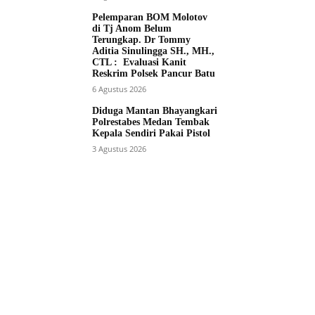
Pelemparan BOM Molotov
di Tj Anom Belum
Terungkap. Dr Tommy
Aditia Sinulingga SH., MH.,
CTL : Evaluasi Kanit
Reskrim Polsek Pancur Batu
6 Agustus 2026
Diduga Mantan Bhayangkari
Polrestabes Medan Tembak
Kepala Sendiri Pakai Pistol
3 Agustus 2026