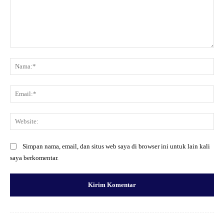
Komentar:
Na
Ema
Web
Simpan nama, email, dan situs web saya di browser ini untuk lain kali
saya berkomentar.