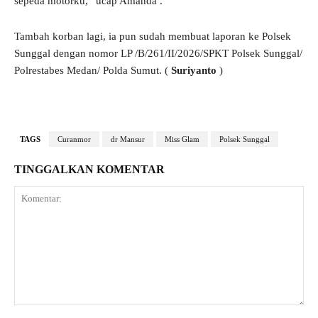
sepeda motorku,” ucap Amanda .
Tambah korban lagi, ia pun sudah membuat laporan ke Polsek
Sunggal dengan nomor LP /B/261/II/2026/SPKT Polsek Sunggal/
Polrestabes Medan/ Polda Sumut. (
Suriyanto
)
TAGS
Curanmor
dr Mansur
Miss Glam
Polsek Sunggal
TINGGALKAN KOMENTAR
Komentar: