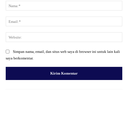
Na
Ema
Web
Simpan nama, email, dan situs web saya di browser ini untuk lain kali
saya berkomentar.
Facebook
X
Pinterest
WhatsApp