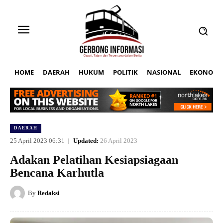
HOME
DAERAH
HUKUM
POLITIK
NASIONAL
EKONOMI
DAERAH
25 April 2023 06:31
Updated:
26 April 2023
Adakan Pelatihan Kesiapsiagaan
Bencana Karhutla
By
Redaksi