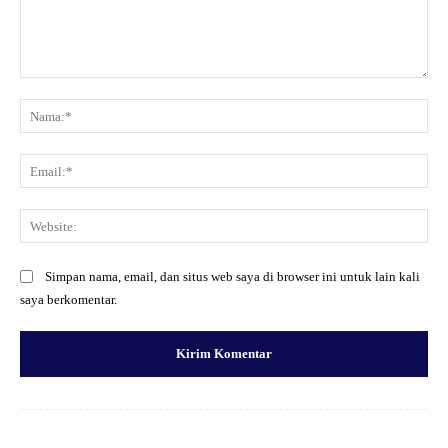
Komentar:
Na
Ema
Web
Simpan nama, email, dan situs web saya di browser ini untuk lain kali
saya berkomentar.