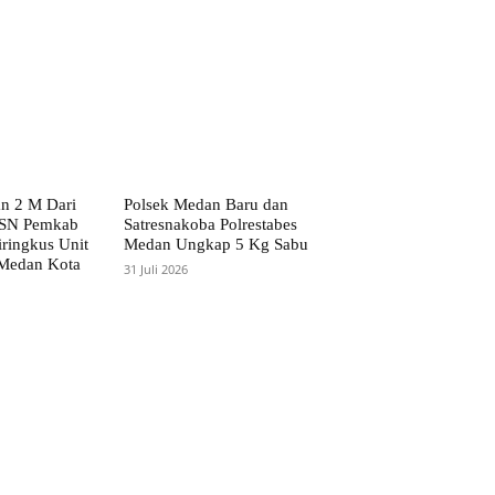
n 2 M Dari
Polsek Medan Baru dan
 ASN Pemkab
Satresnakoba Polrestabes
ringkus Unit
Medan Ungkap 5 Kg Sabu
 Medan Kota
31 Juli 2026