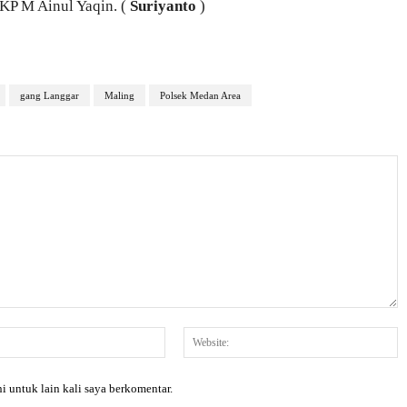
KP M Ainul Yaqin. (
Suriyanto
)
gang Langgar
Maling
Polsek Medan Area
Email:*
W
i untuk lain kali saya berkomentar.