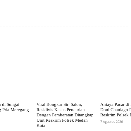
X
Pinterest
WhatsApp
 di Sungai
Viral Bongkar Sir Salon,
Aniaya Pacar di
g Pria Meregang
Residivis Kasus Pencurian
Doni Chaniago D
Dengan Pemberatan Ditangkap
Reskrim Polsek
Unit Reskrim Polsek Medan
7 Agustus 2026
Kota