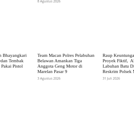
8 Agustus 2026
n Bhayangkari
Team Macan Polres Pelabuhan
Raup Keuntunga
Medan Tembak
Belawan Amankan Tiga
Proyek Fiktif,
 Pakai Pistol
Anggota Geng Motor di
Labuhan Batu Di
Marelan Pasar 9
Reskrim Polsek
3 Agustus 2026
31 Juli 2026