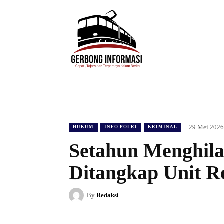
HOME
DAERAH
HUKUM
POLIT
29 Mei 2026
HUKUM
INFO POLRI
KRIMINAL
Setahun Menghila
Ditangkap Unit R
By
Redaksi