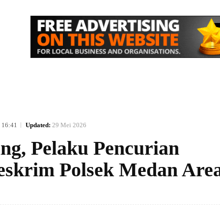
IK
NASIONAL
EKONOMI
MORE
 16:41
Updated:
29 Mei 2026
ng, Pelaku Pencurian
eskrim Polsek Medan Are