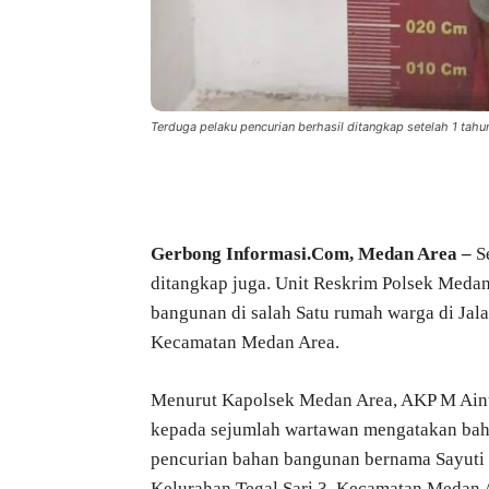
Terduga pelaku pencurian berhasil ditangkap setelah 1 tah
Bagikan
Gerbong Informasi.Com,
Medan Area –
Se
ditangkap juga. Unit Reskrim Polsek Meda
bangunan di salah Satu rumah warga di Jal
Kecamatan Medan Area.
Menurut Kapolsek Medan Area, AKP M Ainul
kepada sejumlah wartawan mengatakan bahw
pencurian bahan bangunan bernama Sayuti
Kelurahan Tegal Sari 3, Kecamatan Medan 