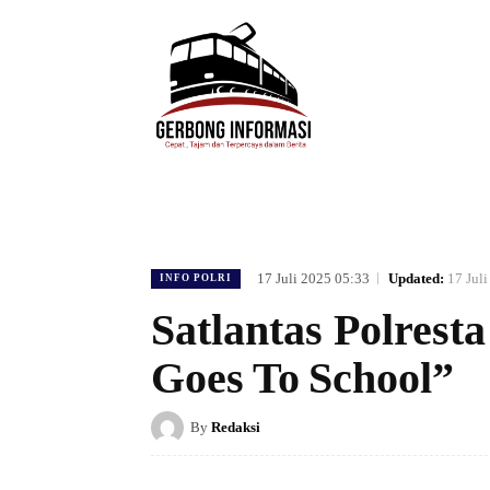
HOME
DAERAH
HUKUM
POLIT
17 Juli 2025 05:33
Updated:
17 Jul
INFO POLRI
Satlantas Polrest
Goes To School”
By
Redaksi