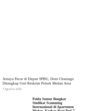
Aniaya Pacar di Depan SPBU, Doni Chaniago
Ditangkap Unit Reskrim Polsek Medan Area
7 Agustus 2026
Polda Sumut Bongkar
Sindikat Scamming
Internasional di Apartemen
Medan, Korban Rugi Rp6,7