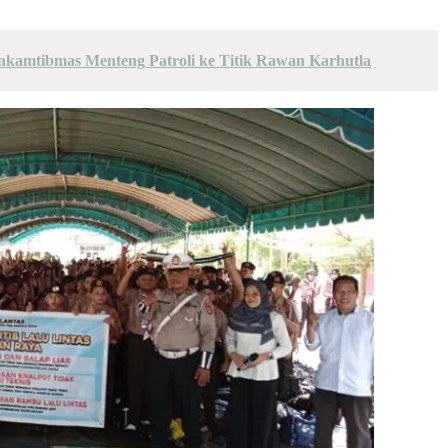
nkamtibmas Menteng Patroli ke Titik Rawan Karhutla