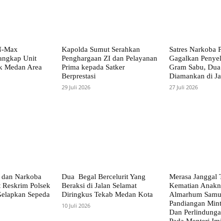
N-Max
Kapolda Sumut Serahkan
Satres Narkoba 
angkap Unit
Penghargaan ZI dan Pelayanan
Gagalkan Penye
k Medan Area
Prima kepada Satker
Gram Sabu, Dua 
Berprestasi
Diamankan di Ja
29 Juli 2026
27 Juli 2026
 dan Narkoba
Dua Begal Bercelurit Yang
Merasa Janggal 
t Reskrim Polsek
Beraksi di Jalan Selamat
Kematian Anakn
Gelapkan Sepeda
Diringkus Tekab Medan Kota
Almarhum Samue
Pandiangan Mint
10 Juli 2026
Dan Perlindung
Pada Menteri Im