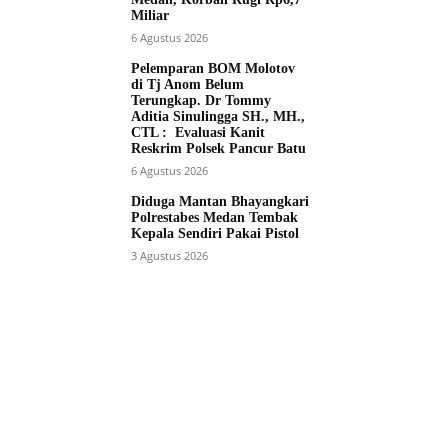
Miliar
6 Agustus 2026
Pelemparan BOM Molotov
di Tj Anom Belum
Terungkap. Dr Tommy
Aditia Sinulingga SH., MH.,
CTL : Evaluasi Kanit
Reskrim Polsek Pancur Batu
6 Agustus 2026
Diduga Mantan Bhayangkari
Polrestabes Medan Tembak
Kepala Sendiri Pakai Pistol
3 Agustus 2026