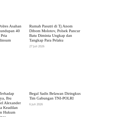
Polres Asahan
Rumah Pasutri di Tj Anom
lundupan 40
Dibom Molotov, Polsek Pancur
Pria
Batu Diminta Ungkap dan
linsum
Tangkap Para Pelaku
27 Juli 2026
Terhadap
Begal Sadis Belawan Diringkus
ya, Ibu
Tim Gabungan TNI-POLRI
l Alexander
6 Juli 2026
a Keadilan
an Hukum
ipas