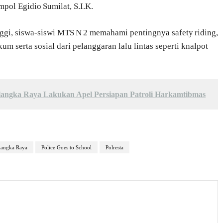
pol Egidio Sumilat, S.I.K.
ggi, siswa‐siswi MTS N 2 memahami pentingnya safety riding,
 serta sosial dari pelanggaran lalu lintas seperti knalpot
alangka Raya Lakukan Apel Persiapan Patroli Harkamtibmas
langka Raya
Police Goes to School
Polresta