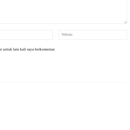
Email:*
W
i untuk lain kali saya berkomentar.
X
Pinterest
WhatsApp