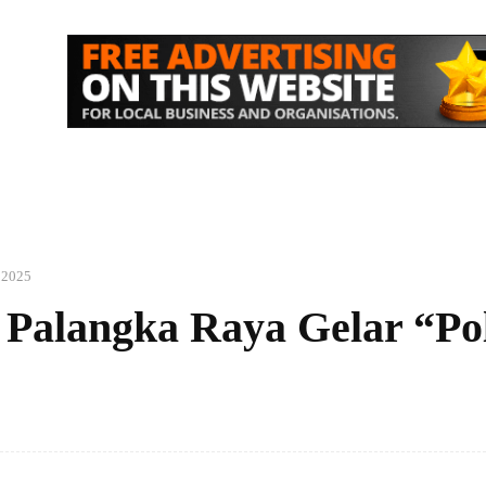
IK
NASIONAL
EKONOMI
MORE
i 2025
a Palangka Raya Gelar “Po