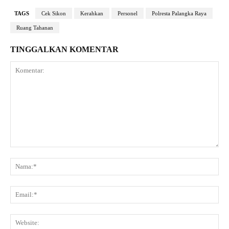
TAGS
Cek Sikon
Kerahkan
Personel
Polresta Palangka Raya
Ruang Tahanan
TINGGALKAN KOMENTAR
Komentar:
Na
Ema
Web