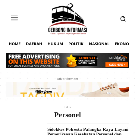
HOME
DAERAH
HUKUM
POLITIK
NASIONAL
EKONOMI
- Advertisement -
TAG
Personel
Sidokkes Polresta Palangka Raya Layani
Pemeriksaan Kesehatan Personel dan