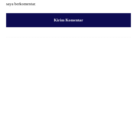
saya berkomentar.
Facebook
X
Pinterest
WhatsApp