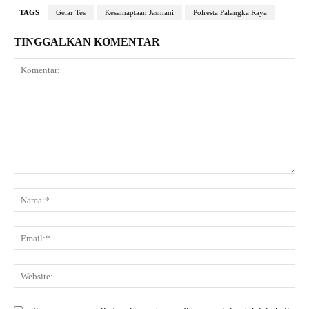
TAGS
Gelar Tes
Kesamaptaan Jasmani
Polresta Palangka Raya
TINGGALKAN KOMENTAR
Komentar:
Na
Ema
Web