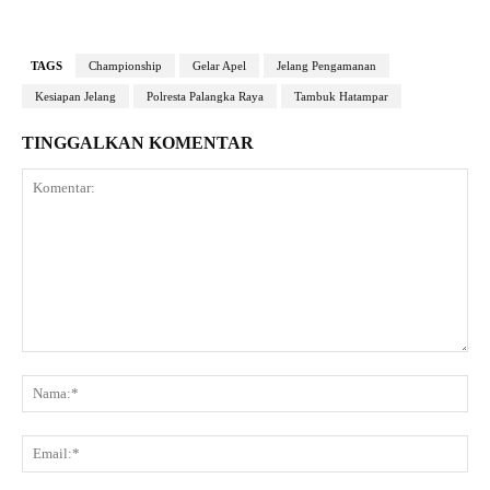
TAGS
Championship
Gelar Apel
Jelang Pengamanan
Kesiapan Jelang
Polresta Palangka Raya
Tambuk Hatampar
TINGGALKAN KOMENTAR
Komentar:
Na
Ema