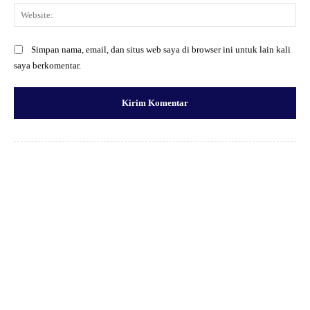
Web
Simpan nama, email, dan situs web saya di browser ini untuk lain kali
saya berkomentar.
Facebook
X
Pinterest
WhatsApp