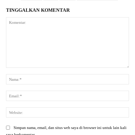
TINGGALKAN KOMENTAR
Komentar:
Na
Ema
Web
Simpan nama, email, dan situs web saya di browser ini untuk lain kali
saya berkomentar.