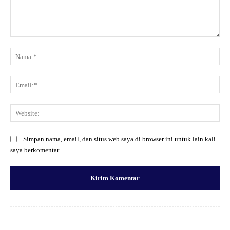
Komentar:
Na
Ema
Web
Simpan nama, email, dan situs web saya di browser ini untuk lain kali
saya berkomentar.