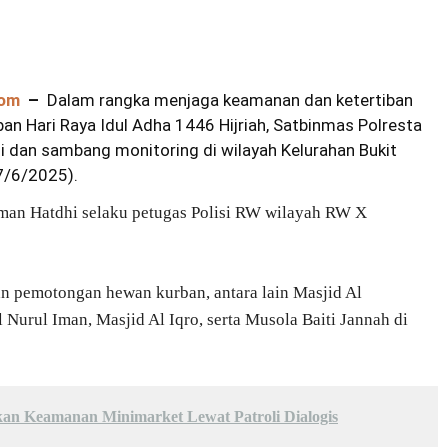
com
–
Dalam rangka menjaga keamanan dan ketertiban
an Hari Raya Idul Adha 1446 Hijriah, Satbinmas Polresta
i dan sambang monitoring di wilayah Kelurahan Bukit
7/6/2025).
oman Hatdhi selaku petugas Polisi RW wilayah RW X
n pemotongan hewan kurban, antara lain Masjid Al
 Nurul Iman, Masjid Al Iqro, serta Musola Baiti Jannah di
kan Keamanan Minimarket Lewat Patroli Dialogis