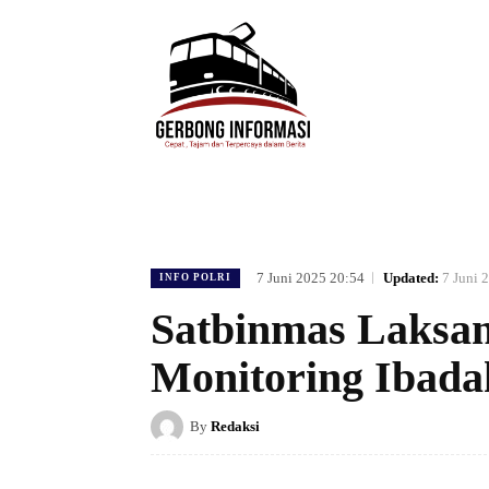
HOME
DAERAH
HUKUM
POLIT
7 Juni 2025 20:54
Updated:
7 Juni 
INFO POLRI
Satbinmas Laksan
Monitoring Ibada
By
Redaksi