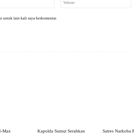
Email:*
W
i untuk lain kali saya berkomentar.
X
Pinterest
WhatsApp
N-Max
Kapolda Sumut Serahkan
Satres Narkoba 