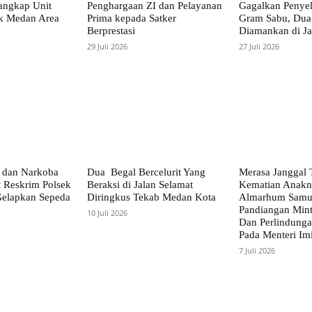
angkap Unit
Penghargaan ZI dan Pelayanan
Gagalkan Penye
k Medan Area
Prima kepada Satker
Gram Sabu, Dua 
Berprestasi
Diamankan di Ja
29 Juli 2026
27 Juli 2026
 dan Narkoba
Dua Begal Bercelurit Yang
Merasa Janggal 
t Reskrim Polsek
Beraksi di Jalan Selamat
Kematian Anakn
Gelapkan Sepeda
Diringkus Tekab Medan Kota
Almarhum Samue
Pandiangan Mint
10 Juli 2026
Dan Perlindung
Pada Menteri Im
7 Juli 2026