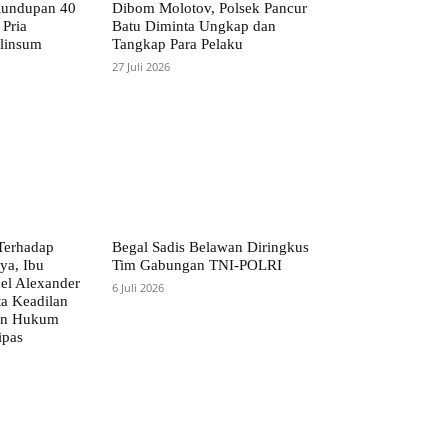
lundupan 40
Dibom Molotov, Polsek Pancur
Pria
Batu Diminta Ungkap dan
linsum
Tangkap Para Pelaku
27 Juli 2026
Terhadap
Begal Sadis Belawan Diringkus
ya, Ibu
Tim Gabungan TNI-POLRI
l Alexander
6 Juli 2026
a Keadilan
an Hukum
ipas