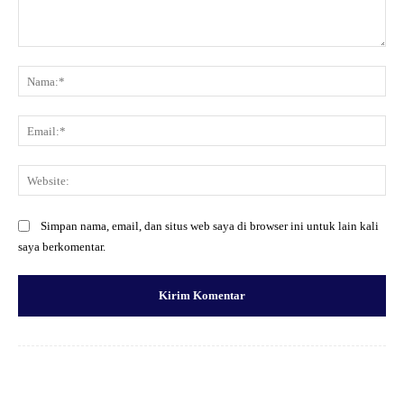
Komentar:
Na
Ema
Web
Simpan nama, email, dan situs web saya di browser ini untuk lain kali
saya berkomentar.
Facebook
X
Pinterest
WhatsApp