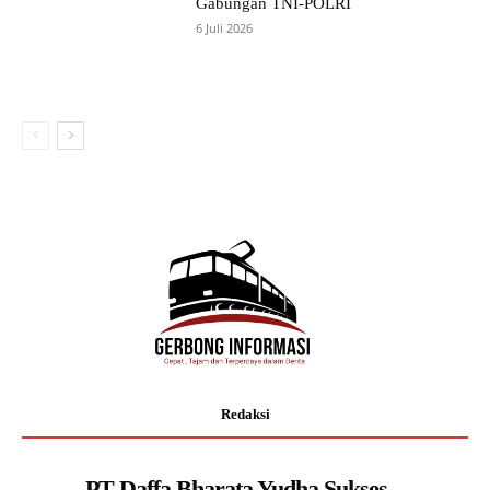
Gabungan TNI-POLRI
6 Juli 2026
Redaksi
PT Daffa Bharata Yudha Sukses