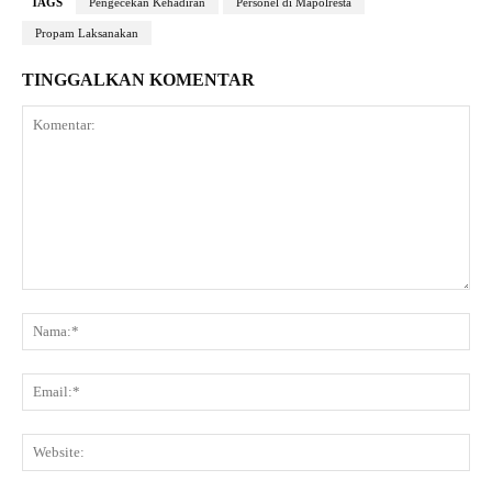
TAGS
Pengecekan Kehadiran
Personel di Mapolresta
Propam Laksanakan
TINGGALKAN KOMENTAR
Komentar:
Na
Ema
Web