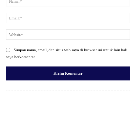
Ema
Web
Simpan nama, email, dan situs web saya di browser ini untuk lain kali
saya berkomentar.
Facebook
X
Pinterest
WhatsApp