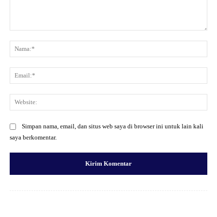
Komentar:
Na
Ema
Web
Simpan nama, email, dan situs web saya di browser ini untuk lain kali
saya berkomentar.