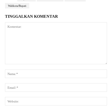
Walikota/Bupati
TINGGALKAN KOMENTAR
Komentar:
Na
Ema
Web