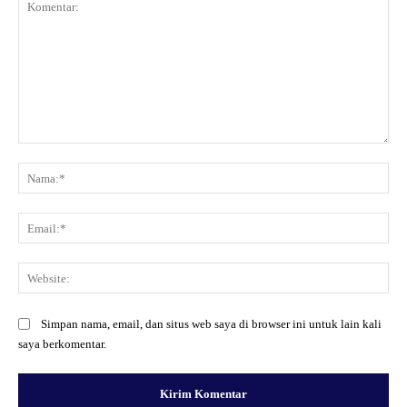
Komentar:
Na
Ema
Web
Simpan nama, email, dan situs web saya di browser ini untuk lain kali
saya berkomentar.