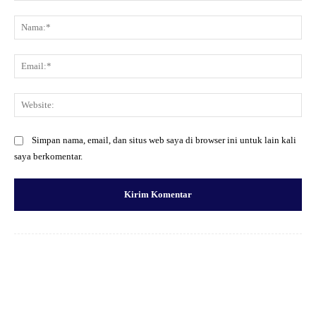
Komentar:
Na
Ema
Web
Simpan nama, email, dan situs web saya di browser ini untuk lain kali
saya berkomentar.
Facebook
X
Pinterest
WhatsApp