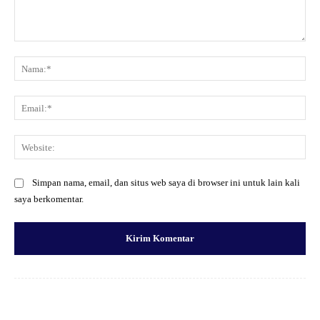
Komentar:
Na
Ema
Web
Simpan nama, email, dan situs web saya di browser ini untuk lain kali
saya berkomentar.