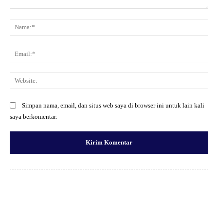
Komentar:
Na
Ema
Web
Simpan nama, email, dan situs web saya di browser ini untuk lain kali
saya berkomentar.
Facebook
X
Pinterest
WhatsApp