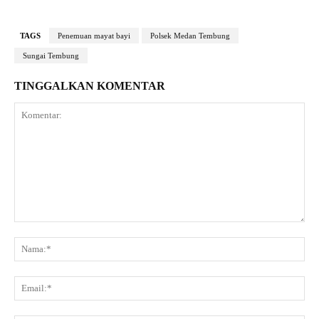
TAGS
Penemuan mayat bayi
Polsek Medan Tembung
Sungai Tembung
TINGGALKAN KOMENTAR
Komentar:
Na
Ema