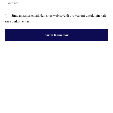
Web
Simpan nama, email, dan situs web saya di browser ini untuk lain kali
saya berkomentar.
Facebook
X
Pinterest
WhatsApp