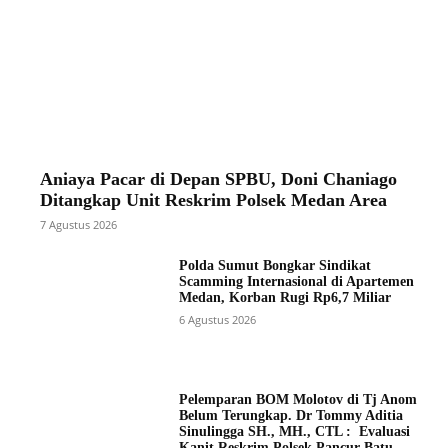
Aniaya Pacar di Depan SPBU, Doni Chaniago
Ditangkap Unit Reskrim Polsek Medan Area
7 Agustus 2026
Polda Sumut Bongkar Sindikat
Scamming Internasional di Apartemen
Medan, Korban Rugi Rp6,7 Miliar
6 Agustus 2026
Pelemparan BOM Molotov di Tj Anom
Belum Terungkap. Dr Tommy Aditia
Sinulingga SH., MH., CTL : Evaluasi
Kanit Reskrim Polsek Pancur Batu