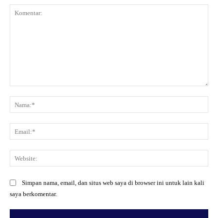
Komentar:
Na
Ema
Web
Simpan nama, email, dan situs web saya di browser ini untuk lain kali
saya berkomentar.