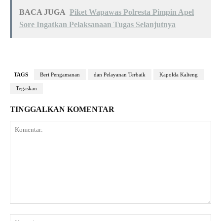
BACA JUGA
Piket Wapawas Polresta Pimpin Apel
Sore Ingatkan Pelaksanaan Tugas Selanjutnya
TAGS
Beri Pengamanan
dan Pelayanan Terbaik
Kapolda Kalteng
Tegaskan
TINGGALKAN KOMENTAR
Komentar:
Na