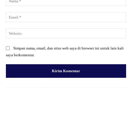
Ema
Web
Simpan nama, email, dan situs web saya di browser ini untuk lain kali
saya berkomentar.
Facebook
X
Pinterest
WhatsApp