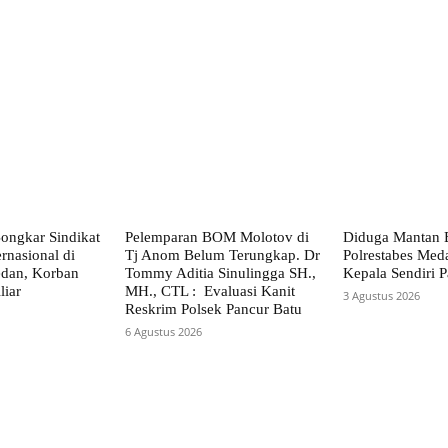
X
Pinterest
WhatsApp
ongkar Sindikat
Pelemparan BOM Molotov di
Diduga Mantan 
rnasional di
Tj Anom Belum Terungkap. Dr
Polrestabes Me
dan, Korban
Tommy Aditia Sinulingga SH.,
Kepala Sendiri P
liar
MH., CTL : Evaluasi Kanit
3 Agustus 2026
Reskrim Polsek Pancur Batu
6 Agustus 2026