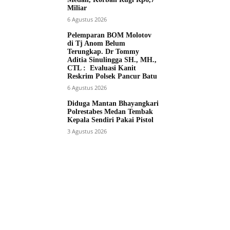
Miliar
6 Agustus 2026
Pelemparan BOM Molotov
di Tj Anom Belum
Terungkap. Dr Tommy
Aditia Sinulingga SH., MH.,
CTL : Evaluasi Kanit
Reskrim Polsek Pancur Batu
6 Agustus 2026
Diduga Mantan Bhayangkari
Polrestabes Medan Tembak
Kepala Sendiri Pakai Pistol
3 Agustus 2026