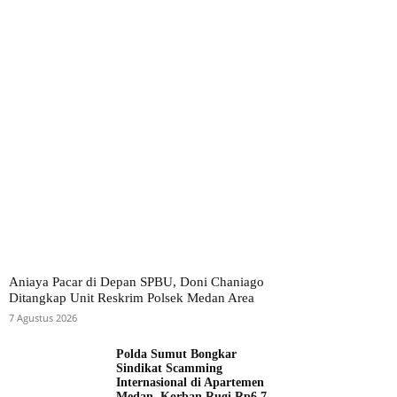
Aniaya Pacar di Depan SPBU, Doni Chaniago
Ditangkap Unit Reskrim Polsek Medan Area
7 Agustus 2026
Polda Sumut Bongkar
Sindikat Scamming
Internasional di Apartemen
Medan, Korban Rugi Rp6,7