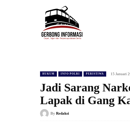
HOME
DAERAH
HUKUM
POLIT
15 Januari 
HUKUM
INFO POLRI
PERISTIWA
Jadi Sarang Nark
Lapak di Gang Ka
By
Redaksi