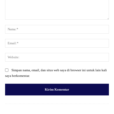
Komentar:
Na
Ema
Web
Simpan nama, email, dan situs web saya di browser ini untuk lain kali
saya berkomentar.