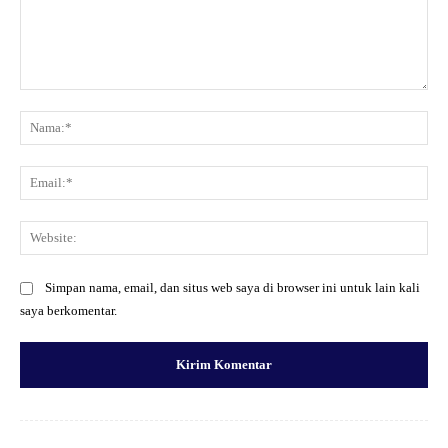
Komentar:
Na
Ema
Web
Simpan nama, email, dan situs web saya di browser ini untuk lain kali
saya berkomentar.