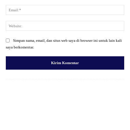
Ema
Web
Simpan nama, email, dan situs web saya di browser ini untuk lain kali
saya berkomentar.
Facebook
X
Pinterest
WhatsApp