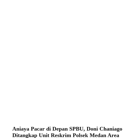
Aniaya Pacar di Depan SPBU, Doni Chaniago
Ditangkap Unit Reskrim Polsek Medan Area