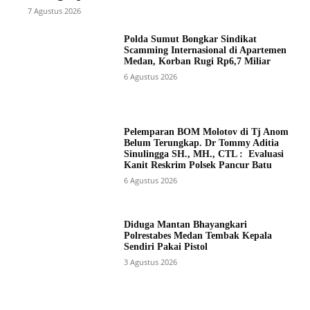
7 Agustus 2026
Polda Sumut Bongkar Sindikat
Scamming Internasional di Apartemen
Medan, Korban Rugi Rp6,7 Miliar
6 Agustus 2026
Pelemparan BOM Molotov di Tj Anom
Belum Terungkap. Dr Tommy Aditia
Sinulingga SH., MH., CTL : Evaluasi
Kanit Reskrim Polsek Pancur Batu
6 Agustus 2026
Diduga Mantan Bhayangkari
Polrestabes Medan Tembak Kepala
Sendiri Pakai Pistol
3 Agustus 2026