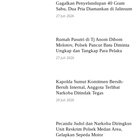
Gagalkan Penyelundupan 40 Gram
Sabu, Dua Pria Diamankan di Jalinsum
27 Juli 2026
Rumah Pasutri di Tj Anom Dibom
Molotov, Polsek Pancur Batu Diminta
Ungkap dan Tangkap Para Pelaku
27 Juli 2026
Kapolda Sumut Komitmen Bersih-
Bersih Internal, Anggota Terlibat
Narkoba Ditindak Tegas
20 Juli 2026
Pecandu Judol dan Narkoba Diringkus
Unit Reskrim Polsek Medan Area,
Gelapkan Sepeda Motor