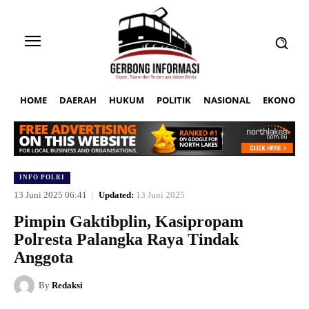
HOME
DAERAH
HUKUM
POLITIK
NASIONAL
EKONOMI
INFO POLRI
13 Juni 2025 06:41
Updated:
13 Juni 2025
Pimpin Gaktibplin, Kasipropam
Polresta Palangka Raya Tindak
Anggota
By
Redaksi