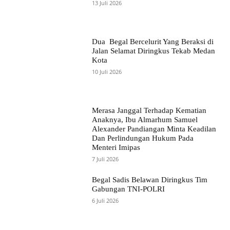
13 Juli 2026
Dua Begal Bercelurit Yang Beraksi di
Jalan Selamat Diringkus Tekab Medan
Kota
10 Juli 2026
Merasa Janggal Terhadap Kematian
Anaknya, Ibu Almarhum Samuel
Alexander Pandiangan Minta Keadilan
Dan Perlindungan Hukum Pada
Menteri Imipas
7 Juli 2026
Begal Sadis Belawan Diringkus Tim
Gabungan TNI-POLRI
6 Juli 2026