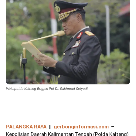
Wakapolda Kalteng Brigjen Pol Dr. Rakhmad Setyadi
PALANGKA RAYA
||
gerbonginformasi.com
–
Kepolisian Daerah Kalimantan Tengah (Polda Kalteng)