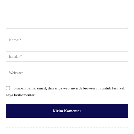
Komentar:
Na
Ema
Web
Simpan nama, email, dan situs web saya di browser ini untuk lain kali
saya berkomentar.