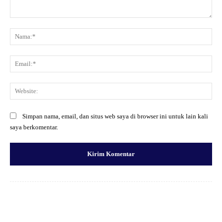
Komentar:
Na
Ema
Web
Simpan nama, email, dan situs web saya di browser ini untuk lain kali
saya berkomentar.
Facebook
X
Pinterest
WhatsApp