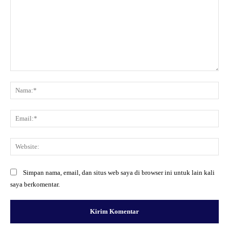
Komentar:
Na
Ema
Web
Simpan nama, email, dan situs web saya di browser ini untuk lain kali
saya berkomentar.