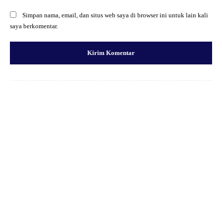
Simpan nama, email, dan situs web saya di browser ini untuk lain kali
saya berkomentar.
Facebook
X
Pinterest
WhatsApp