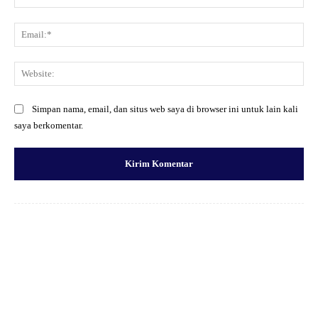
Ema
Web
Simpan nama, email, dan situs web saya di browser ini untuk lain kali
saya berkomentar.
Facebook
X
Pinterest
WhatsApp