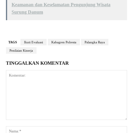
Keamanan dan Keselamatan Pengunjung Wisata
Surung Danum
TAGS
Ikuti Evaluasi
Kabagren Polresta
Palangka Raya
Penilaian Kinerja
TINGGALKAN KOMENTAR
Komentar:
Na